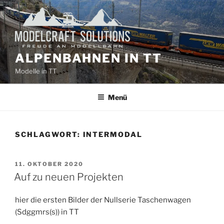
Zum
Inhalt
springen
ALPENBAHNEN IN TT
Modelle in TT
Menü
SCHLAGWORT:
INTERMODAL
VERÖFFENTLICHT
11. OKTOBER 2020
AM
Auf zu neuen Projekten
hier die ersten Bilder der Nullserie Taschenwagen
(Sdggmrs(s)) in TT